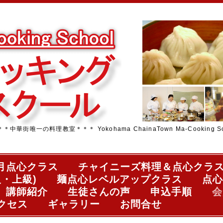
街唯一の料理教室＊＊＊ Yokohama ChainaTown Ma-Cooking Sc
月点心クラス
チャイニーズ料理＆点心クラ
・上級)
麺点心レベルアップクラス
点心
講師紹介
生徒さんの声
申込手順
会
クセス
ギャラリー
お問合せ