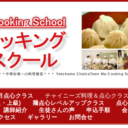
街唯一の料理教室＊＊＊ Yokohama ChainaTown Ma-Cooking Sc
月点心クラス
チャイニーズ料理＆点心クラ
・上級)
麺点心レベルアップクラス
点心
講師紹介
生徒さんの声
申込手順
会
クセス
ギャラリー
お問合せ