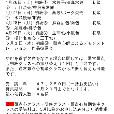
4月26日（土）初級① 水餃子/清真水餃 初級
② 五目焼売/香煎家常餅
4月27日（日）初級③ 蒸餃/ポーク焼売 初級
④ 水晶饅頭/蝦餃
4月28日（月）初級⑤ 麻蓉甜包/肉包 初級
⑥ 如意巻/椰子包
4月29日（火）初級⑦ 生煎包/小龍包 初級
⑧ 揚州名点心（三丁包）
５月１日（木）初級⑨ 麺点心師によるデモンスト
レーション 作品披露会
やむを得ず欠席をなさる場合に関しては、通常麺点
心初級クラスへの振り替え（１回）も可能です。
また、通常麺点心初級クラスからの振り替えも可能
です。
受 講 料 ４７，２５０円（一括お支払い）
募集期間 ４月２０日までとなります。
最小催行人数 ４名様
２．
麺点心クラス・研修クラス・麺点心短期集中ク
ラスの受講料は、5月以降のお申し込み分より消費税