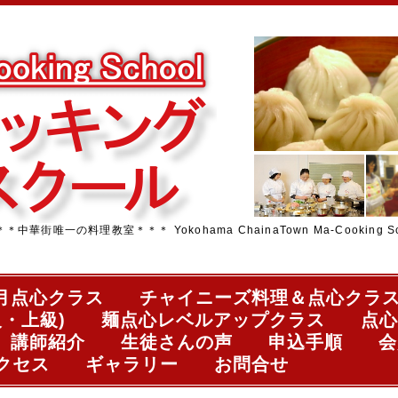
街唯一の料理教室＊＊＊ Yokohama ChainaTown Ma-Cooking Sc
月点心クラス
チャイニーズ料理＆点心クラ
・上級)
麺点心レベルアップクラス
点心
講師紹介
生徒さんの声
申込手順
会
クセス
ギャラリー
お問合せ