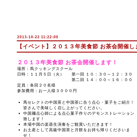
2013-10-22 11:22:00
【イベント】２０１３年美食節 お茶会開催し
２０１３年美食節 お茶会開催します！
場所：馬クッキングスクール
日時：１１月５日（火）
第一回 １０：３０～１２：３０
第二回 １４：００～１６：００
定員：各回２０名様
参加費用：お一人様３０００円
馬セレクトの中国茶と中国茶に合う点心・菓子をご紹介！
皆さんで美味しく召し上がってください。
中国麺点心師による点心菓子作りのデモンストレーション
致します！
本場中国の楽器生演奏をご観賞いただきます！
お土産として高級中国茶と月餅をお持ち帰りくださいま
せ！