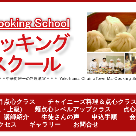
街唯一の料理教室＊＊＊ Yokohama ChainaTown Ma-Cooking Sc
月点心クラス
チャイニーズ料理＆点心クラ
・上級)
麺点心レベルアップクラス
点心
講師紹介
生徒さんの声
申込手順
会
クセス
ギャラリー
お問合せ